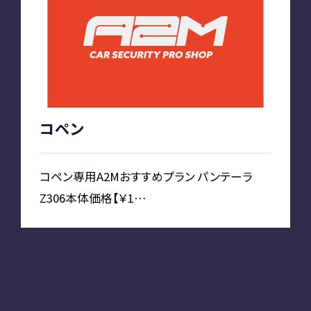
お知らせ
PLAN
車種別プラン
コペン
SHOP
コペン専用A2Mおすすめプラン パンテーラ
Z306本体価格【￥1…
A2M 本店
A2M 仙台
A2M 宇都宮
A2M 愛知