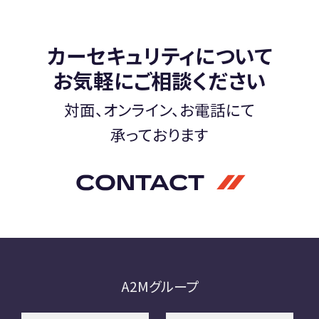
A2M 四日市
カーセキュリティについて
A2M USC
アップデート
サポートセンター
お気軽にご相談ください
A2M 横浜
対面、オンライン、お電話にて
承っております
CONTACT
CONTACT
お問い合わせ
RECRUIT
リクルート
専用サイト
A2Mグループ