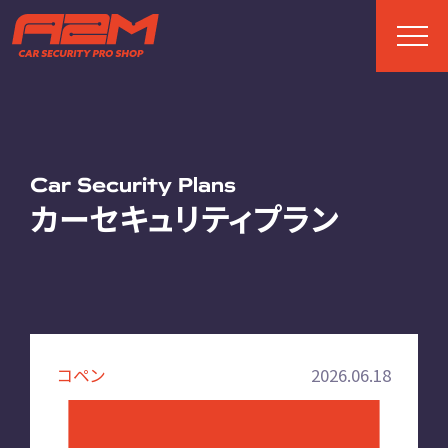
TOP
トップページ
Car Security Plans
カーセキュリティプラン
ABOUT
A2Mについて
選ばれる理由
施工までの流れ
コペン
2026.06.18
FAQ
お客様の声