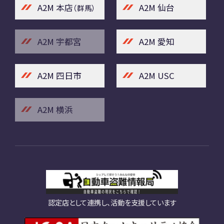
A2M 本店
A2M 仙台
（群馬）
A2M 宇都宮
A2M 愛知
A2M 四日市
A2M USC
A2M 横浜
認定店として連携し、活動を支援しています