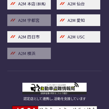
A2M 本店
A2M 仙台
（群馬）
A2M 宇都宮
A2M 愛知
A2M 四日市
A2M USC
A2M 横浜
認定店として連携し、活動を支援しています