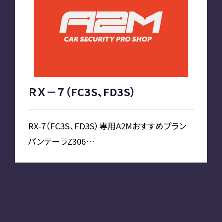
お知らせ
PLAN
車種別プラン
ＲＸ－７（FC3S、FD3S）
SHOP
RX-7（FC3S、FD3S）専用A2Mおすすめプラン
パンテーラZ306…
A2M 本店
A2M 仙台
A2M 宇都宮
A2M 愛知