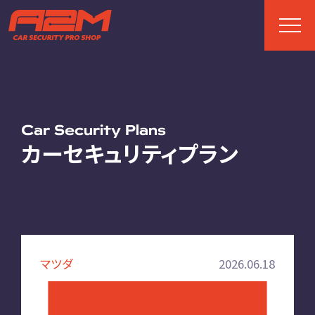
TOP
トップページ
Car Security Plans
カーセキュリティプラン
ABOUT
A2Mについて
選ばれる理由
施工までの流れ
マツダ
2026.06.18
FAQ
お客様の声