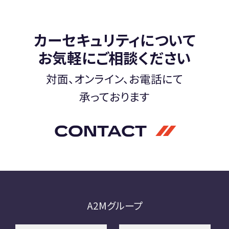
A2M 四日市
カーセキュリティについて
A2M USC
アップデート
サポートセンター
お気軽にご相談ください
A2M 横浜
対面、オンライン、お電話にて
承っております
CONTACT
CONTACT
お問い合わせ
RECRUIT
リクルート
専用サイト
A2Mグループ