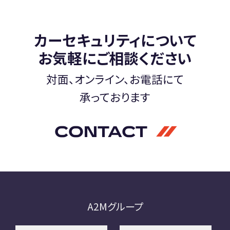
A2M 四日市
カーセキュリティについて
A2M USC
アップデート
サポートセンター
お気軽にご相談ください
A2M 横浜
対面、オンライン、お電話にて
承っております
CONTACT
CONTACT
お問い合わせ
RECRUIT
リクルート
専用サイト
A2Mグループ