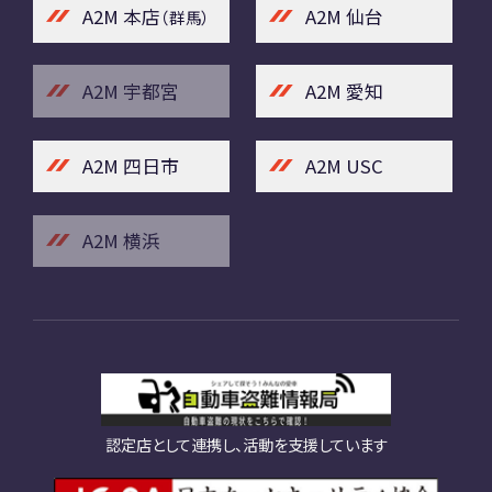
A2M 本店
A2M 仙台
（群馬）
A2M 宇都宮
A2M 愛知
A2M 四日市
A2M USC
A2M 横浜
認定店として連携し、活動を支援しています