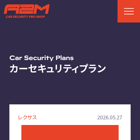
TOP
トップページ
Car Security Plans
カーセキュリティプラン
ABOUT
A2Mについて
選ばれる理由
施工までの流れ
レクサス
2026.05.27
FAQ
お客様の声