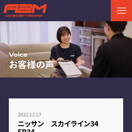
TOP
トップページ
Voice
お客様の声
ABOUT
A2Mについて
選ばれる理由
施工までの流れ
2022.12.17
FAQ
ニッサン スカイライン34
お客様の声
ER34