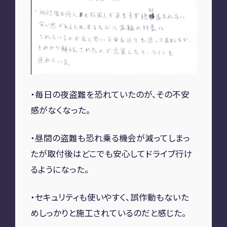
A2M 四日市
A2M USC
アップデート
サポートセンター
A2M 横浜
・毎日の夜盗難を恐れていたのが、その不安
CONTACT
感がなくなった。
お問い合わせ
・昼間の盗難も恐れ乗る機会が減ってしまっ
たが取付後はどこでも安心してドライブ行け
るようになった。
RECRUIT
リクルート
専用サイト
・セキュリティも使いやすく、誤作動もないた
めしっかりと施工されているのだと感じた。