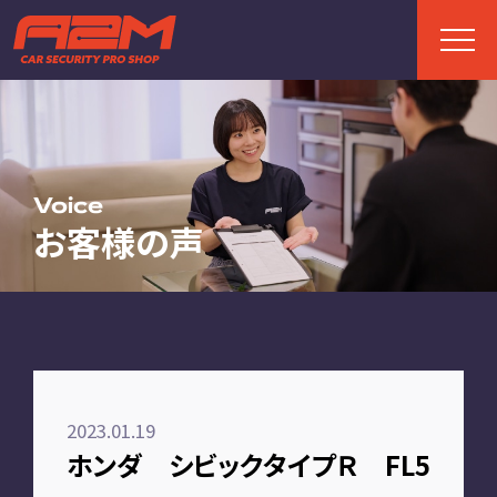
TOP
トップページ
Voice
お客様の声
ABOUT
A2Mについて
選ばれる理由
施工までの流れ
2023.01.19
FAQ
ホンダ シビックタイプＲ FL5
お客様の声