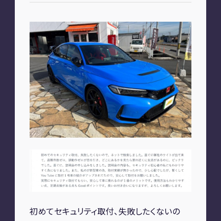
お知らせ
PLAN
車種別プラン
SHOP
A2M 本店
A2M 仙台
A2M 宇都宮
初めてセキュリティ取付、失敗したくないの
A2M 愛知