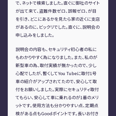
で、ネットで検索しました。直ぐに御社のサイト
A2M 四日市
が出て来て、盗難件数ゼロ、誤報ゼロ、が目
を引き、どこにあるかを見たら家の近くに支店
A2M USC
アップデート
サポートセンター
があるのに、ビックリでした。直ぐに、説明会の
A2M 横浜
申し込みをしました。
説明会の内容も、セキュリティ初心者の私に
CONTACT
もわかりやすく為になりました。また、私のが
お問い合わせ
新型車の為、取付実績が無かったので、少し
心配でしたが、暫くしてYou Tubeに取付1号
車の紹介がアップされてたので、安心して取
RECRUIT
付をお願いしました。実際にセキュリティ取付
てもらい、安心して車に乗れるのが1番のメリ
リクルート
専用サイト
ットです。使用方法も分かりやすい点、定期点
検がある点もGoodポイントです。長いお付き