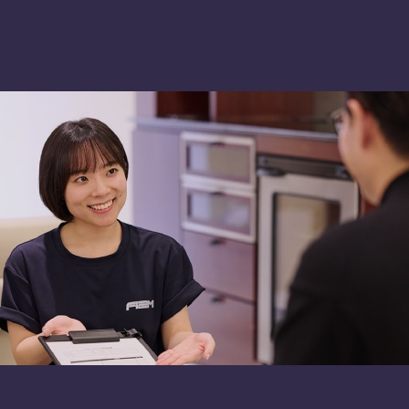
PLAN
SHOP
て
車種別プラン
A2M 本店
由
A2M 仙台
流れ
A2M 宇都宮
A2M 愛知
A2M 四日市
A2M USC
アップデート
サポートセンター
A2M 横浜