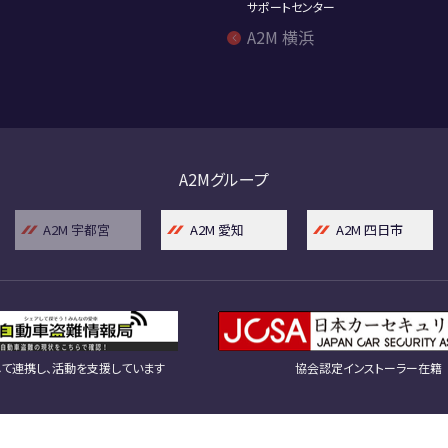
サポートセンター
A2M 横浜
A2Mグループ
A2M 宇都宮
A2M 愛知
A2M 四日市
て連携し、活動を支援しています
協会認定インストーラー在籍