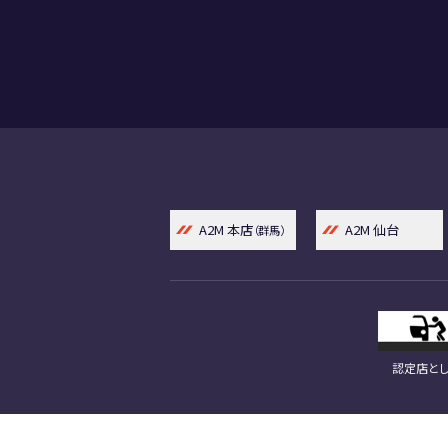
A2M 本店
A2M 仙台
（群馬）
認定店とし