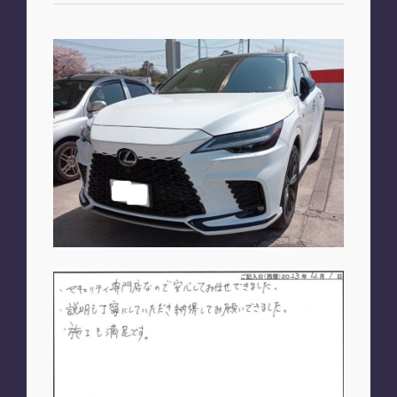
お知らせ
PLAN
車種別プラン
SHOP
A2M 本店
A2M 仙台
A2M 宇都宮
A2M 愛知