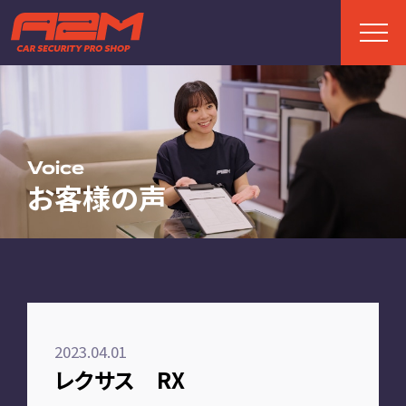
TOP
トップページ
Voice
お客様の声
ABOUT
A2Mについて
選ばれる理由
施工までの流れ
2023.04.01
FAQ
レクサス RX
お客様の声