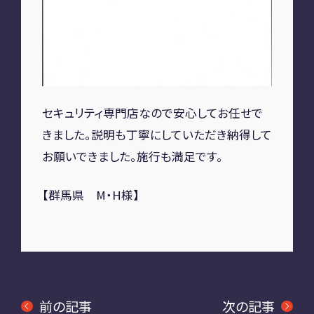
A2M 四日市
A2M USC
アップデート
サポートセンター
A2M 横浜
セキュリティ専門店なので安心してお任せで
きました。説明も丁寧にしていただき納得して
CONTACT
お願いできました。施行も満足です。
お問い合わせ
【群馬県 M・H様】
RECRUIT
リクルート
専用サイト
前の記事
次の記事