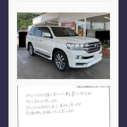
お知らせ
PLAN
車種別プラン
SHOP
A2M 本店
A2M 仙台
A2M 宇都宮
A2M 愛知