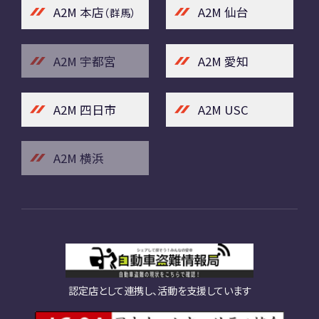
A2M 本店
A2M 仙台
（群馬）
A2M 宇都宮
A2M 愛知
A2M 四日市
A2M USC
A2M 横浜
認定店として連携し、活動を支援しています