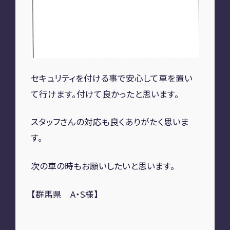
A2M 四日市
A2M USC
アップデート
サポートセンター
A2M 横浜
セキュリティを付ける事で安心して車を置い
て行けます。付けて良かったと思います。
CONTACT
スタッフさんの対応も良くありがたく思いま
お問い合わせ
す。
次の車の時もお願いしたいと思います。
RECRUIT
【群馬県 A・S様】
リクルート
専用サイト