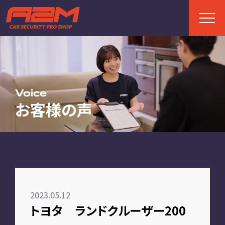
TOP
トップページ
Voice
お客様の声
ABOUT
A2Mについて
選ばれる理由
施工までの流れ
2023.05.12
FAQ
トヨタ ランドクルーザー200
お客様の声