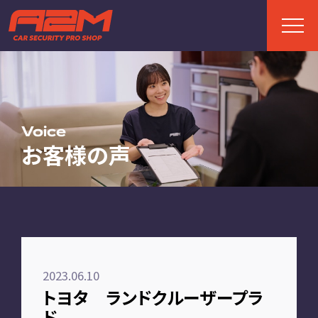
TOP
トップページ
Voice
お客様の声
ABOUT
A2Mについて
選ばれる理由
施工までの流れ
2023.06.10
FAQ
トヨタ ランドクルーザープラ
お客様の声
ド