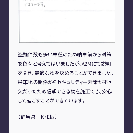
A2M 四日市
A2M USC
アップデート
サポートセンター
A2M 横浜
盗難件数も多い車種のため納車前から対策
CONTACT
を色々と考えてはいましたが、A2Mにて説明
を聞き、最適な物を決めることができました。
お問い合わせ
駐車場の関係からセキュリティー対策が不可
欠だったため信頼できる物を施工でき、安心
RECRUIT
して過ごすことができています。
リクルート
専用サイト
【群馬県 K・E様】