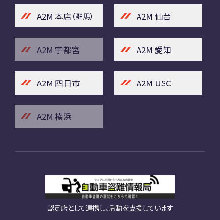
A2M 本店
A2M 仙台
（群馬）
A2M 宇都宮
A2M 愛知
A2M 四日市
A2M USC
A2M 横浜
認定店として連携し、活動を支援しています