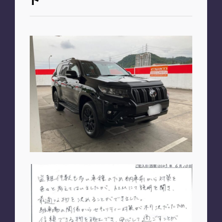
お知らせ
PLAN
車種別プラン
SHOP
A2M 本店
A2M 仙台
A2M 宇都宮
A2M 愛知