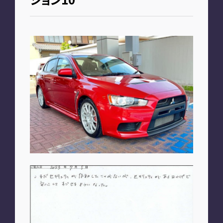
お知らせ
PLAN
車種別プラン
SHOP
A2M 本店
A2M 仙台
A2M 宇都宮
A2M 愛知