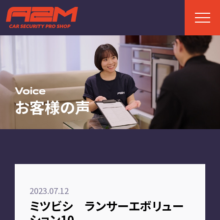
TOP
トップページ
Voice
お客様の声
ABOUT
A2Mについて
選ばれる理由
施工までの流れ
2023.07.12
FAQ
ミツビシ ランサーエボリュー
お客様の声
ション10