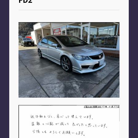
お知らせ
PLAN
車種別プラン
SHOP
A2M 本店
A2M 仙台
A2M 宇都宮
A2M 愛知