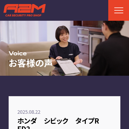
TOP
トップページ
Voice
お客様の声
ABOUT
A2Mについて
選ばれる理由
施工までの流れ
2025.08.22
FAQ
ホンダ シビック タイプR
お客様の声
FD2