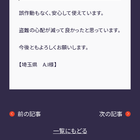
A2M 四日市
誤作動もなく、安心して使えています。
A2M USC
アップデート
サポートセンター
盗難の心配が減って良かったと思っています。
A2M 横浜
今後ともよろしくお願いします。
CONTACT
【埼玉県 A.I様】
お問い合わせ
RECRUIT
前の記事
次の記事
リクルート
専用サイト
一覧にもどる