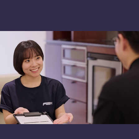
PLAN
SHOP
て
車種別プラン
A2M 本店
由
A2M 仙台
流れ
A2M 宇都宮
A2M 愛知
A2M 四日市
A2M USC
アップデート
サポートセンター
A2M 横浜