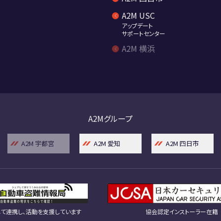
A2M USC
アップデート
サポートセンター
A2M 横浜
A2Mグループ
A2M 宇都宮
A2M 愛知
A2M 四日市
て連携し、活動を支援しています
協会認定インストーラー在籍