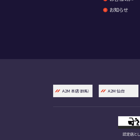
お知らせ
A2M 本店
A2M 仙台
（群馬）
認定店とし