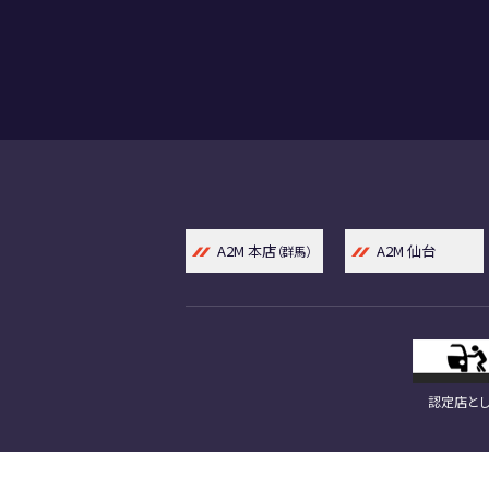
A2M 本店
A2M 仙台
（群馬）
認定店とし