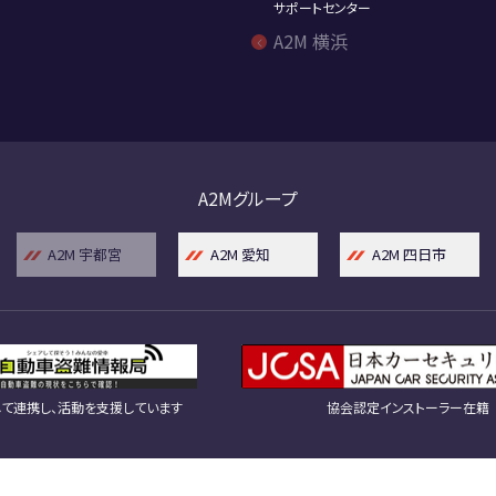
サポートセンター
A2M 横浜
A2Mグループ
A2M 宇都宮
A2M 愛知
A2M 四日市
て連携し、活動を支援しています
協会認定インストーラー在籍