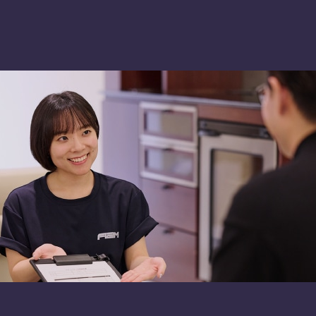
PLAN
SHOP
て
車種別プラン
A2M 本店
由
A2M 仙台
流れ
A2M 宇都宮
A2M 愛知
A2M 四日市
A2M USC
アップデート
サポートセンター
A2M 横浜