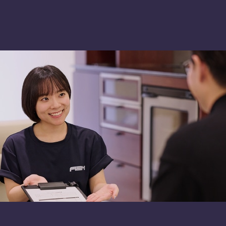
PLAN
SHOP
て
車種別プラン
A2M 本店
由
A2M 仙台
流れ
A2M 宇都宮
A2M 愛知
A2M 四日市
A2M USC
アップデート
サポートセンター
A2M 横浜