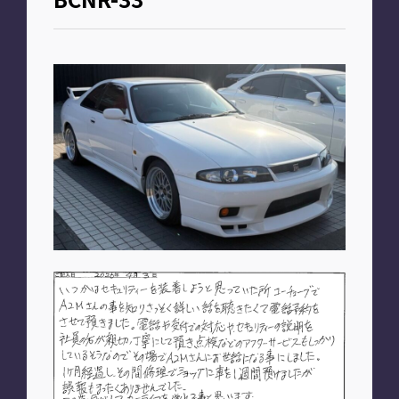
お知らせ
PLAN
車種別プラン
SHOP
A2M 本店
A2M 仙台
A2M 宇都宮
A2M 愛知