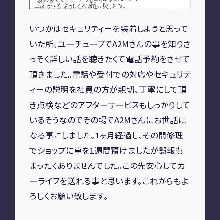
A2M 四日市
いつかはセキュリティーを装着しようと思って
A2M USC
アップデート
サポートセンター
いた所、ユーチューブでA2Mさんの事を知りさ
A2M 横浜
っそく詳しい話を聴きたくて電話予約をさせて
頂きました。電話や受付での対応やセキュリテ
ィーの説明を社員の方が親切、丁寧にして頂
CONTACT
き点検などのアフターサービスもしっかりして
いるそうなのでその場でA2Mさんにお世話に
お問い合わせ
なる事にしました。1ヶ月経過し、その間修理
でショップに車を1週間預けましたが誤報も
RECRUIT
まったくありませんでした。この先安心してカ
ーライフを送れる事と思います。これからもよ
リクルート
専用サイト
ろしくお願い致します。