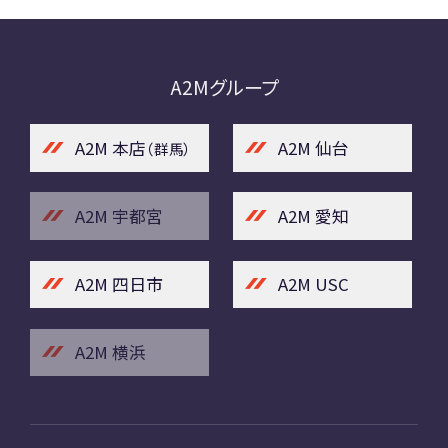
A2Mグループ
A2M 本店
A2M 仙台
（群馬）
A2M 宇都宮
A2M 愛知
A2M 四日市
A2M USC
A2M 横浜