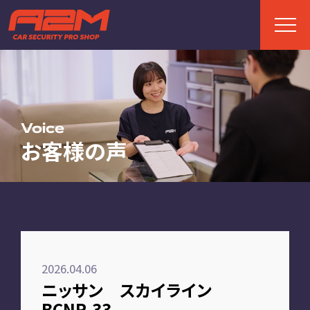
TOP
トップページ
Voice
お客様の声
ABOUT
A2Mについて
選ばれる理由
施工までの流れ
2026.04.06
FAQ
ニッサン スカイライン
お客様の声
BCNR-33