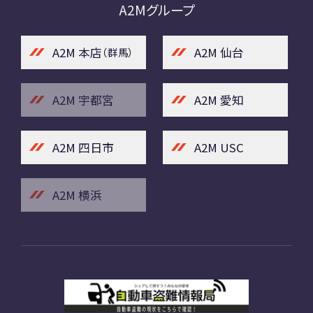
A2Mグループ
A2M 本店
A2M 仙台
（群馬）
A2M 宇都宮
A2M 愛知
A2M 四日市
A2M USC
A2M 横浜