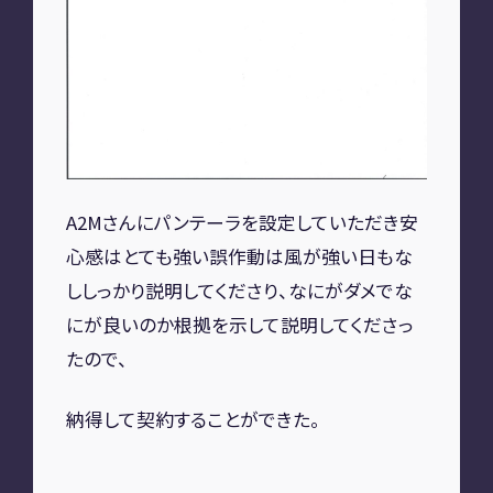
A2M 四日市
A2M USC
アップデート
サポートセンター
A2M 横浜
A2Mさんにパンテーラを設定していただき安
CONTACT
心感はとても強い
誤作動は風が強い日もな
お問い合わせ
し
しっかり説明してくださり、なにがダメでな
にが良いのか
根拠を示して説明してくださっ
たので、
RECRUIT
納得して契約することができた。
リクルート
専用サイト