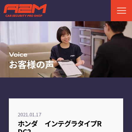
TOP
トップページ
Voice
お客様の声
ABOUT
A2Mについて
選ばれる理由
施工までの流れ
2021.01.17
FAQ
ホンダ インテグラタイプR
お客様の声
DC2