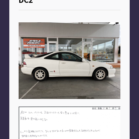
お知らせ
PLAN
車種別プラン
SHOP
A2M 本店
A2M 仙台
A2M 宇都宮
A2M 愛知