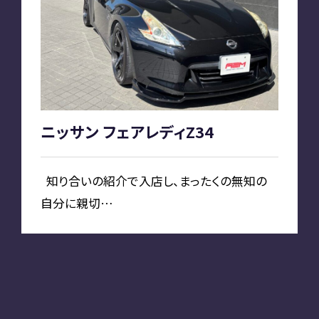
お知らせ
PLAN
車種別プラン
ニッサン フェアレディZ34
SHOP
知り合いの紹介で入店し、まったくの無知の
自分に親切…
A2M 本店
A2M 仙台
A2M 宇都宮
A2M 愛知