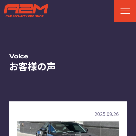
TOP
トップページ
Voice
お客様の声
ABOUT
A2Mについて
選ばれる理由
施工までの流れ
2025.09.26
FAQ
お客様の声