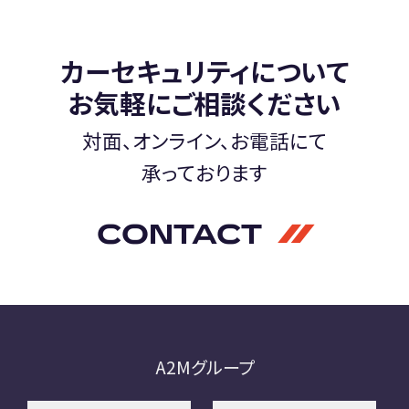
A2M 四日市
カーセキュリティについて
A2M USC
アップデート
サポートセンター
お気軽にご相談ください
A2M 横浜
対面、オンライン、お電話にて
承っております
CONTACT
CONTACT
お問い合わせ
RECRUIT
リクルート
専用サイト
A2Mグループ