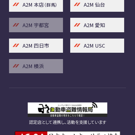
A2M 本店
A2M 仙台
（群馬）
A2M 宇都宮
A2M 愛知
A2M 四日市
A2M USC
A2M 横浜
認定店として連携し、活動を支援しています