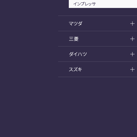
インプレッサ
マツダ
三菱
ダイハツ
スズキ