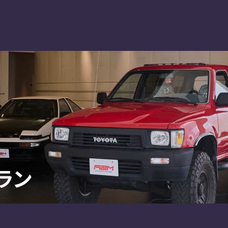
PLAN
SHOP
て
車種別プラン
A2M 本店
由
A2M 仙台
流れ
A2M 宇都宮
A2M 愛知
A2M 四日市
A2M USC
アップデート
サポートセンター
ラン
A2M 横浜