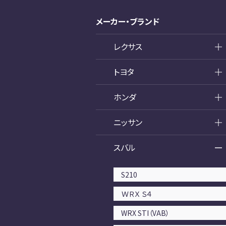
メーカー・ブランド
レクサス
トヨタ
ホンダ
ニッサン
スバル
S210
ＷＲＸ Ｓ４
WRX STI（VAB）