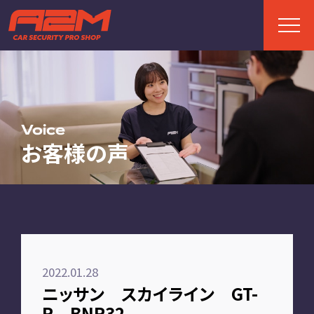
TOP
トップページ
Voice
お客様の声
ABOUT
A2Mについて
選ばれる理由
施工までの流れ
2022.01.28
FAQ
ニッサン スカイライン GT-
お客様の声
R BNR32