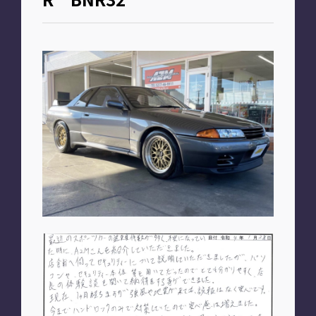
お知らせ
PLAN
車種別プラン
SHOP
A2M 本店
A2M 仙台
A2M 宇都宮
A2M 愛知