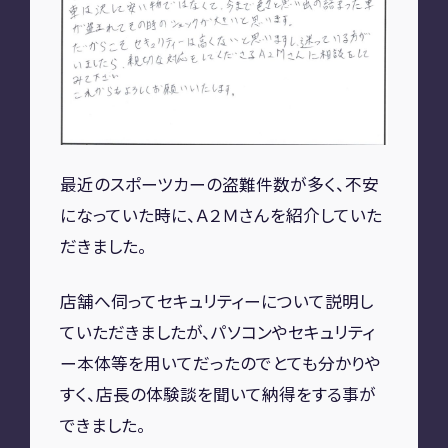
A2M 四日市
A2M USC
アップデート
サポートセンター
A2M 横浜
最近のスポーツカーの盗難件数が多く、不安
CONTACT
になっていた時に、Ａ２Ｍさんを紹介していた
だきました。
お問い合わせ
店舗へ伺ってセキュリティーについて説明し
ていただきましたが、パソコンやセキュリティ
RECRUIT
ー本体等を用いてだったのでとても分かりや
リクルート
専用サイト
すく、店長の体験談を聞いて納得をする事が
できました。