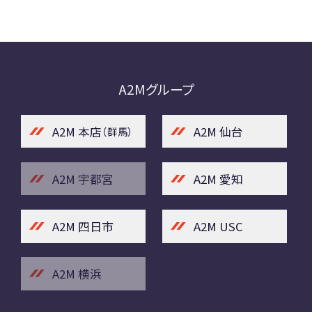
A2Mグループ
A2M 本店
A2M 仙台
（群馬）
A2M 宇都宮
A2M 愛知
A2M 四日市
A2M USC
A2M 横浜