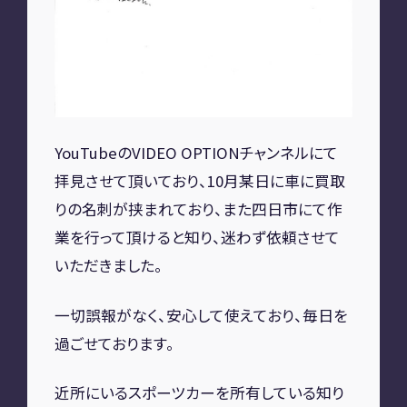
A2M 四日市
A2M USC
アップデート
サポートセンター
A2M 横浜
YouTubeのVIDEO OPTIONチャンネルにて
拝見させて頂いており、10月某日に車に買取
CONTACT
りの名刺が挟まれており、また四日市にて作
お問い合わせ
業を行って頂けると知り、迷わず依頼させて
いただきました。
RECRUIT
一切誤報がなく、安心して使えており、毎日を
過ごせております。
リクルート
専用サイト
近所にいるスポーツカーを所有している知り