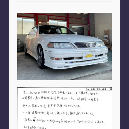
お知らせ
PLAN
車種別プラン
SHOP
A2M 本店
A2M 仙台
A2M 宇都宮
A2M 愛知