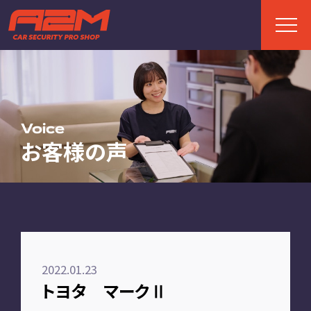
TOP
トップページ
Voice
お客様の声
ABOUT
A2Mについて
選ばれる理由
施工までの流れ
2022.01.23
FAQ
トヨタ マークⅡ
お客様の声