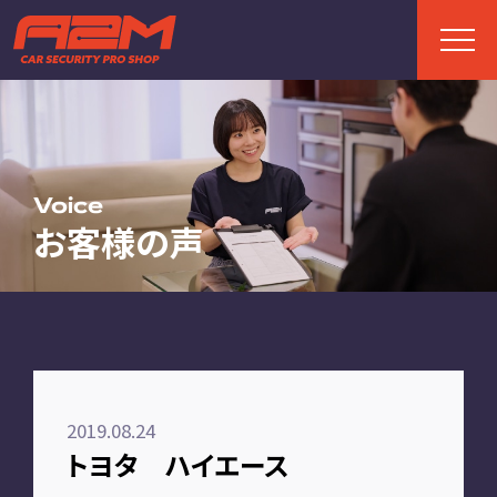
TOP
トップページ
Voice
お客様の声
ABOUT
A2Mについて
選ばれる理由
施工までの流れ
2019.08.24
FAQ
トヨタ ハイエース
お客様の声