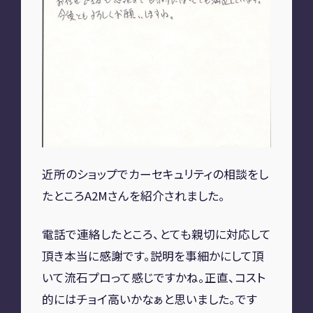
A2M 四日市
A2M USC
アップデート
サポートセンター
A2M 横浜
CONTACT
近所のショップでカーセキュリティの相談をし
お問い合わせ
たところA2Mさんを紹介されました。
電話で連絡したところ、とても親切に対応して
RECRUIT
頂き本当に感謝です。説明を事細かにして頂
リクルート
専用サイト
いて流石プロって感じですかね。正直、コスト
的にはチョイ高いかなぁと思いました。です