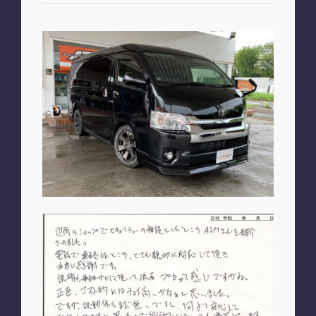
お知らせ
PLAN
車種別プラン
SHOP
A2M 本店
A2M 仙台
A2M 宇都宮
A2M 愛知