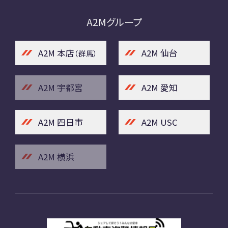
A2Mグループ
A2M 本店
A2M 仙台
（群馬）
A2M 宇都宮
A2M 愛知
A2M 四日市
A2M USC
A2M 横浜