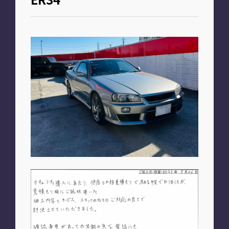
お知らせ
PLAN
車種別プラン
SHOP
A2M 本店
A2M 仙台
A2M 宇都宮
A2M 愛知