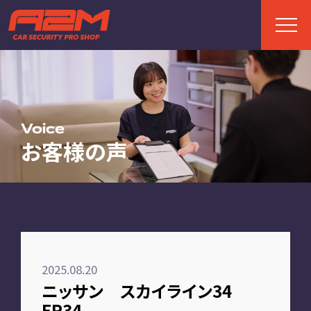
TOP
トップページ
Voice
お客様の声
ABOUT
A2Mについて
選ばれる理由
施工までの流れ
2025.08.20
FAQ
ニッサン スカイライン34
お客様の声
ER34