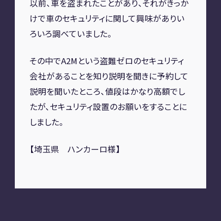
以前、車を盗まれたことがあり、それがきっか
A2M 四日市
けで車のセキュリティに関して興味がありい
ろいろ調べていました。
A2M USC
アップデート
サポートセンター
A2M 横浜
その中でA2Mという盗難ゼロのセキュリティ
会社があることを知り説明を聞きに予約して
説明を聞いたところ、値段はかなり高額でし
CONTACT
たが、セキュリティ設置のお願いをすることに
しました。
お問い合わせ
【埼玉県 ハンカーロ様】
RECRUIT
リクルート
専用サイト