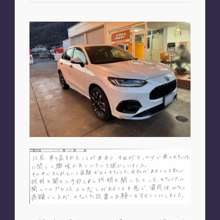
お知らせ
PLAN
車種別プラン
SHOP
A2M 本店
A2M 仙台
A2M 宇都宮
A2M 愛知