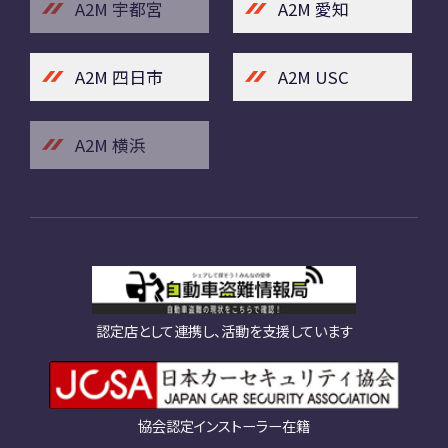
A2M 宇都宮
A2M 愛知
A2M 四日市
A2M USC
A2M 横浜
認定店として連携し、活動を支援しています
協会認定インストーラー在籍