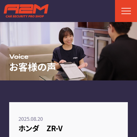
TOP
トップページ
Voice
お客様の声
ABOUT
A2Mについて
選ばれる理由
施工までの流れ
2025.08.20
FAQ
ホンダ ZR-V
お客様の声