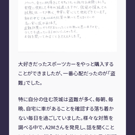
A2M 四日市
A2M USC
アップデート
サポートセンター
A2M 横浜
CONTACT
大好きだったスポーツカーをやっと購入する
ことができましたが、
一番心配だったのが「盗
お問い合わせ
難」でした。
特に自分の住む茨城は盗難が多く、毎朝、毎
RECRUIT
晩、自宅に車があることを確認する
落ち着か
リクルート
専用サイト
ない毎日を過ごしていました。
様々な対策を
調べる中で、A2Mさんを発見し、話を聞くこと