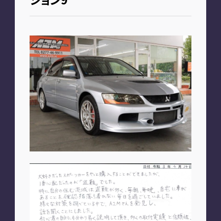
お知らせ
PLAN
車種別プラン
SHOP
A2M 本店
A2M 仙台
A2M 宇都宮
A2M 愛知