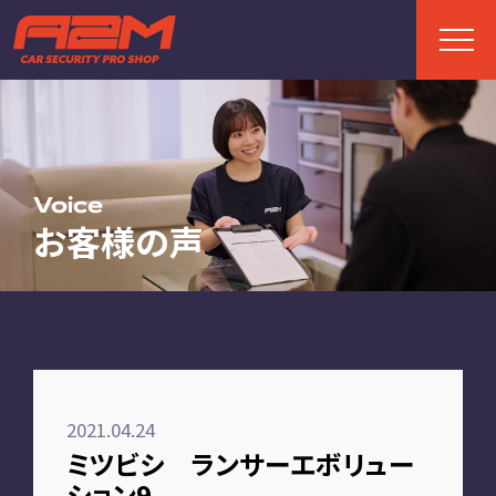
TOP
トップページ
Voice
お客様の声
ABOUT
A2Mについて
選ばれる理由
施工までの流れ
2021.04.24
FAQ
ミツビシ ランサーエボリュー
お客様の声
ション9