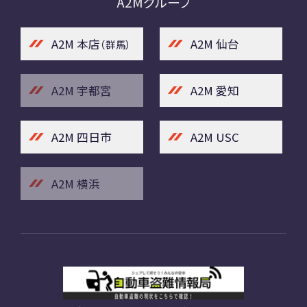
A2Mグループ
A2M 本店
A2M 仙台
（群馬）
A2M 宇都宮
A2M 愛知
A2M 四日市
A2M USC
A2M 横浜